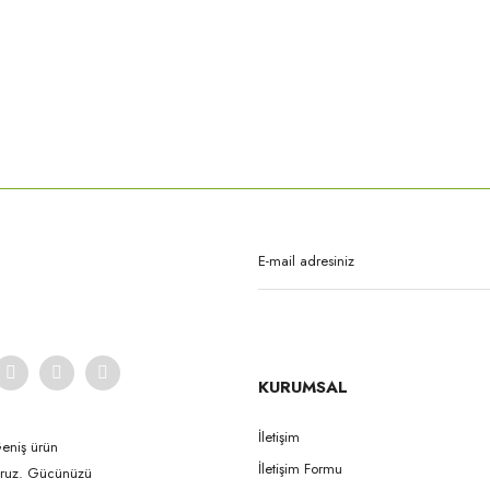
rda yetersiz gördüğünüz noktaları öneri formunu kullanarak tarafımıza iletebilirsi
Bu ürüne ilk yorumu siz yapın!
Yorum Yaz
KURUMSAL
İletişim
Geniş ürün
İletişim Formu
yoruz. Gücünüzü
Gönder