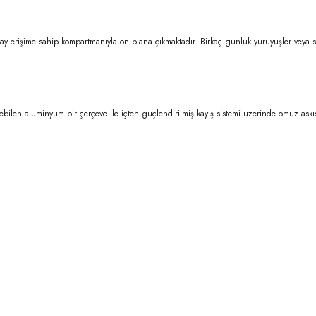
lay erişime sahip kompartmanıyla ön plana çıkmaktadır. Birkaç günlük yürüyüşler veya s
bilen alüminyum bir çerçeve ile içten güçlendirilmiş kayış sistemi üzerinde omuz askısı k