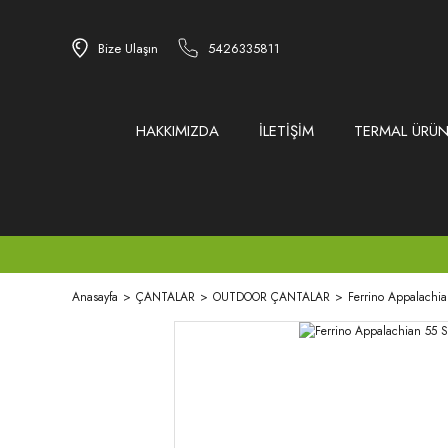
Bize Ulaşın
5426335811
HAKKIMIZDA
İLETİŞİM
TERMAL ÜRÜN
Anasayfa
ÇANTALAR
OUTDOOR ÇANTALAR
Ferrino Appalachian