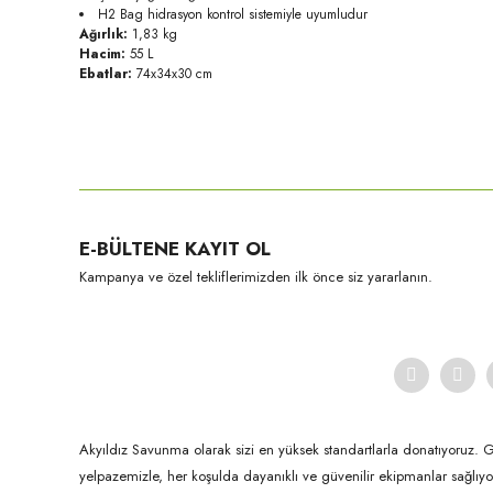
H2 Bag hidrasyon kontrol sistemiyle uyumludur
Ağırlık:
1,83 kg
Hacim:
55 L
Ebatlar:
74x34x30 cm
Bu ürünün fiyat bilgisi, resim, ürün açıklamalarında ve diğer konula
Görüş ve önerileriniz için teşekkür ederiz.
Ürün resmi kalitesiz, bozuk veya görüntülenemiyor.
E-BÜLTENE KAYIT OL
Ürün açıklamasında eksik bilgiler bulunuyor.
Kampanya ve özel tekliflerimizden ilk önce siz yararlanın.
Ürün bilgilerinde hatalar bulunuyor.
Ürün fiyatı diğer sitelerden daha pahalı.
Bu ürüne benzer farklı alternatifler olmalı.
Akyıldız Savunma olarak sizi en yüksek standartlarla donatıyoruz. 
yelpazemizle, her koşulda dayanıklı ve güvenilir ekipmanlar sağlı