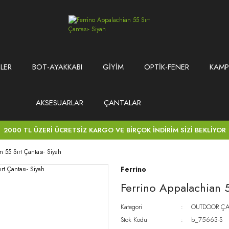
LER
BOT-AYAKKABI
GİYİM
OPTİK-FENER
KAMP
AKSESUARLAR
ÇANTALAR
2000 TL ÜZERİ ÜCRETSİZ KARGO VE BİRÇOK İNDİRİM SİZİ BEKLİYOR
 55 Sırt Çantası- Siyah
Ferrino
Ferrino Appalachian 5
Kategori
OUTDOOR ÇA
Stok Kodu
b_75663-S