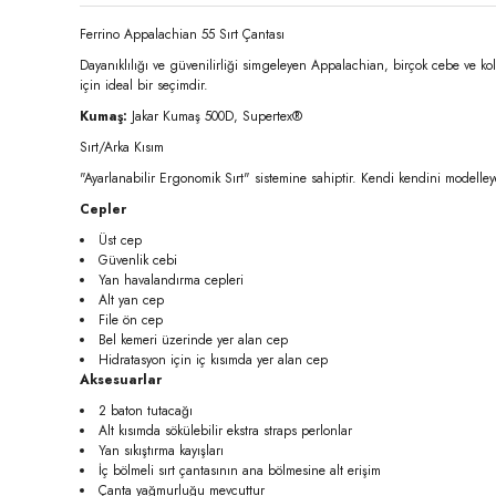
Ferrino Appalachian 55 Sırt Çantası
Dayanıklılığı ve güvenilirliği simgeleyen Appalachian, birçok cebe ve ko
için ideal bir seçimdir.
Kumaş:
Jakar Kumaş 500D, Supertex®
Sırt/Arka Kısım
"Ayarlanabilir Ergonomik Sırt" sistemine sahiptir. Kendi kendini modelleye
Cepler
Üst cep
Güvenlik cebi
Yan havalandırma cepleri
Alt yan cep
File ön cep
Bel kemeri üzerinde yer alan cep
Hidratasyon için iç kısımda yer alan cep
Aksesuarlar
2 baton tutacağı
Alt kısımda sökülebilir ekstra straps perlonlar
Yan sıkıştırma kayışları
İç bölmeli sırt çantasının ana bölmesine alt erişim
Çanta yağmurluğu mevcuttur