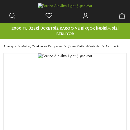
2000 TL ÜZERİ ÜCRETSİZ KARGO VE BİRÇOK İNDİRİM SİZİ
BEKLİYOR
Anasayfa
Matlar, Yataklar ve Kampetler
Şişme Matlar & Yataklar
Ferrino Air Ultra