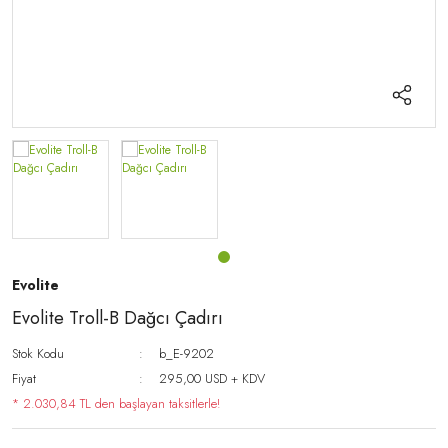
AKSESUAR VE TAMİR-BAKIM
ÇORAPLAR
AKSESUARLAR
ÇANTA
SAAT
TABANCA KILIFLARI
Evolite
Evolite Troll-B Dağcı Çadırı
Stok Kodu
b_E-9202
Fiyat
295,00 USD + KDV
* 2.030,84 TL den başlayan taksitlerle!