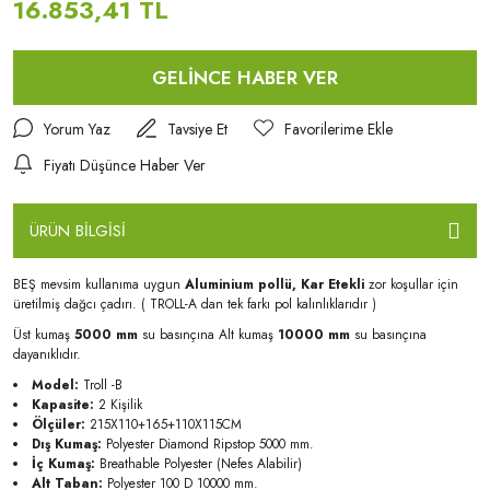
16.853,41 TL
GELİNCE HABER VER
Yorum Yaz
Tavsiye Et
Fiyatı Düşünce Haber Ver
ÜRÜN BİLGİSİ
BEŞ mevsim kullanıma uygun
Aluminium pollü, Kar Etekli
zor koşullar için
üretilmiş dağcı çadırı. ( TROLL-A dan tek farkı pol kalınlıklarıdır )
Üst kumaş
5000 mm
su basınçına Alt kumaş
10000 mm
su basınçına
dayanıklıdır.
Model:
Troll -B
Kapasite:
2 Kişilik
Ölçüler:
215X110+165+110X115CM
Dış Kumaş:
Polyester Diamond Ripstop 5000 mm.
İç Kumaş:
Breathable Polyester (Nefes Alabilir)
Alt Taban:
Polyester 100 D 10000 mm.