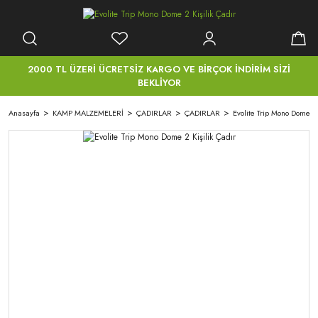
2000 TL ÜZERİ ÜCRETSİZ KARGO VE BİRÇOK İNDİRİM SİZİ
BEKLİYOR
Anasayfa
KAMP MALZEMELERİ
ÇADIRLAR
ÇADIRLAR
Evolite Trip Mono Dome 2 