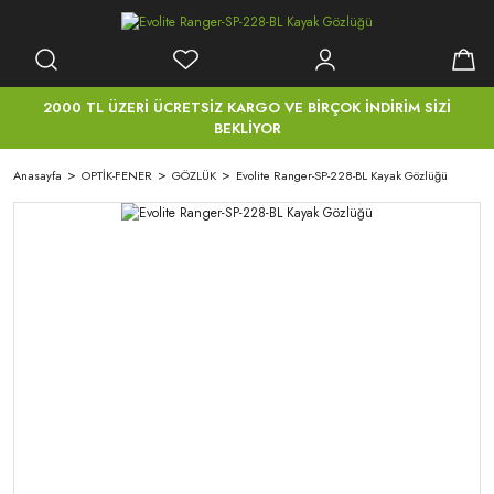
2000 TL ÜZERİ ÜCRETSİZ KARGO VE BİRÇOK İNDİRİM SİZİ
BEKLİYOR
Anasayfa
OPTİK-FENER
GÖZLÜK
Evolite Ranger-SP-228-BL Kayak Gözlüğü