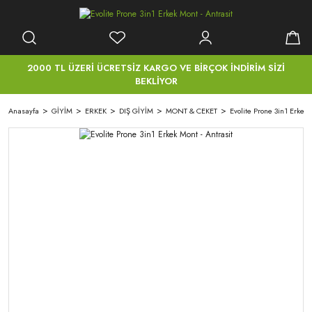
2000 TL ÜZERİ ÜCRETSİZ KARGO VE BİRÇOK İNDİRİM SİZİ
BEKLİYOR
Anasayfa
GİYİM
ERKEK
DIŞ GİYİM
MONT & CEKET
Evolite Prone 3in1 Erkek 