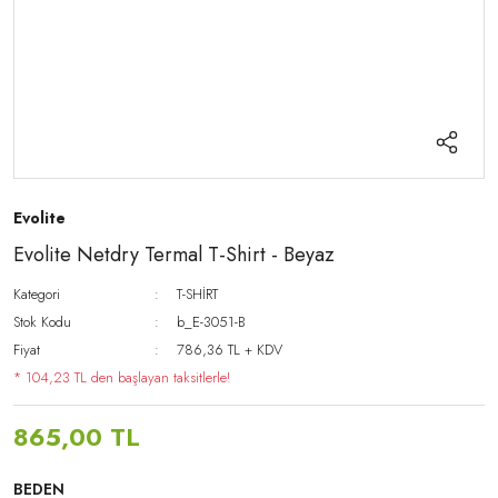
Evolite
Evolite Netdry Termal T-Shirt - Beyaz
Kategori
T-SHİRT
Stok Kodu
b_E-3051-B
Fiyat
786,36 TL + KDV
* 104,23 TL den başlayan taksitlerle!
865,00 TL
BEDEN