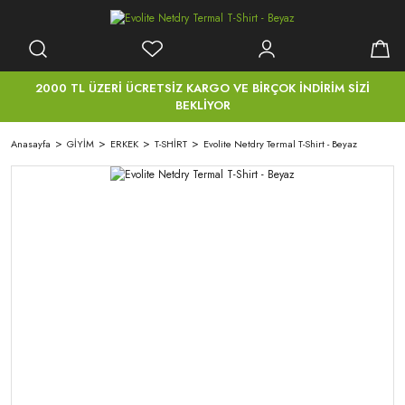
2000 TL ÜZERİ ÜCRETSİZ KARGO VE BİRÇOK İNDİRİM SİZİ
BEKLİYOR
Anasayfa
GİYİM
ERKEK
T-SHİRT
Evolite Netdry Termal T-Shirt - Beyaz