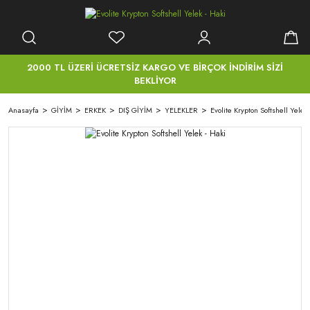
2000 TL ÜZERİ ÜCRETSİZ KARGO VE BİRÇOK İNDİRİM SİZİ
BEKLİYOR
Anasayfa
GİYİM
ERKEK
DIŞ GİYİM
YELEKLER
Evolite Krypton Softshell Yelek 