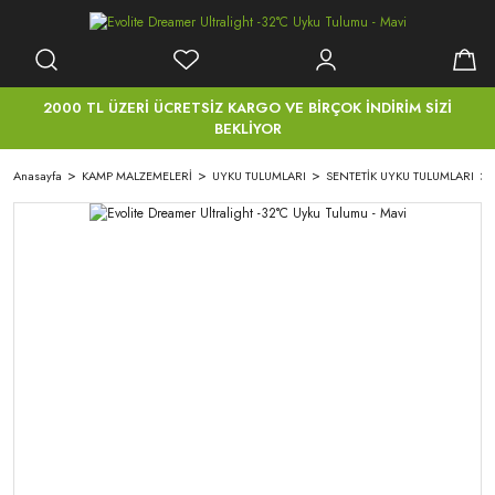
2000 TL ÜZERİ ÜCRETSİZ KARGO VE BİRÇOK İNDİRİM SİZİ
BEKLİYOR
Anasayfa
KAMP MALZEMELERİ
UYKU TULUMLARI
SENTETİK UYKU TULUMLARI