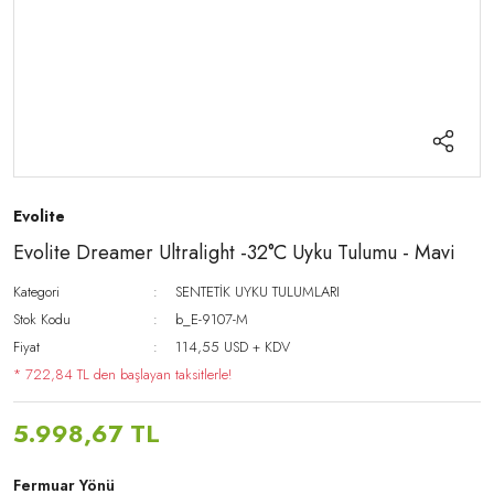
Evolite
Evolite Dreamer Ultralight -32°C Uyku Tulumu - Mavi
Kategori
SENTETİK UYKU TULUMLARI
Stok Kodu
b_E-9107-M
Fiyat
114,55 USD + KDV
* 722,84 TL den başlayan taksitlerle!
5.998,67 TL
Fermuar Yönü