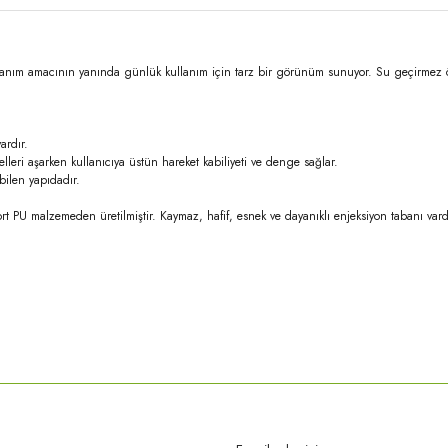
kullanım amacının yanında günlük kullanım için tarz bir görünüm sunuyor. Su geçirmez 
ardır.
elleri aşarken kullanıcıya üstün hareket kabiliyeti ve denge sağlar.
bilen yapıdadır.
ort PU malzemeden üretilmiştir. Kaymaz, hafif, esnek ve dayanıklı enjeksiyon tabanı vard
rda yetersiz gördüğünüz noktaları öneri formunu kullanarak tarafımıza iletebilirsi
Bu ürüne ilk yorumu siz yapın!
Yorum Yaz