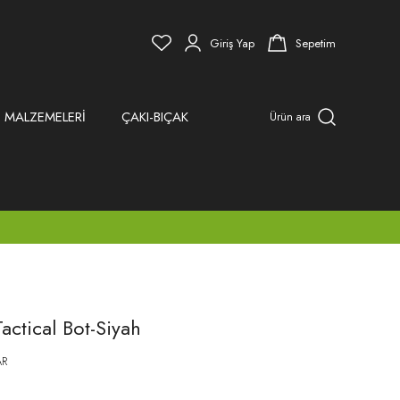
Giriş Yap
Sepetim
 MALZEMELERİ
ÇAKI-BIÇAK
Ürün ara
actical Bot-Siyah
AR