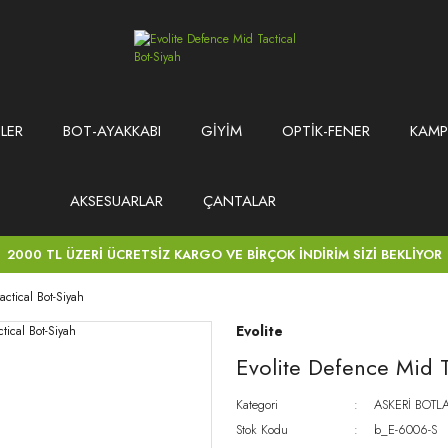
LER
BOT-AYAKKABI
GİYİM
OPTİK-FENER
KAMP
AKSESUARLAR
ÇANTALAR
2000 TL ÜZERİ ÜCRETSİZ KARGO VE BİRÇOK İNDİRİM SİZİ BEKLİYOR
actical Bot-Siyah
Evolite
Evolite Defence Mid T
Kategori
ASKERİ BOTL
Stok Kodu
b_E-6006-S