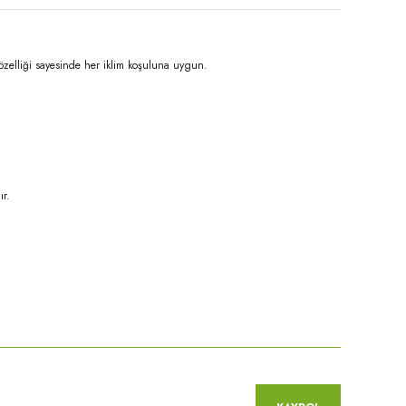
özelliği sayesinde her iklim koşuluna uygun.
ır.
niz.