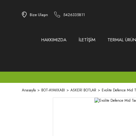
Bize Ulaşın
5426335811
HAKKIMIZDA
İLETİŞİM
TERMAL ÜRÜN
Anasayfa
BOT-AYAKKABI
ASKERİ BOTLAR
Evolite Defence Mid T