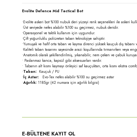
Evolite Defence Mid Tactical Bot
•Evolite askeri bot %100 nubuk deri yüzeyi renk seçenekleri ile askeri 
•Üst seviyede nefes alabilir %100 su geçirmez, nubuk deridir.
•Operasyonel ve taktik kullanım için uygundur.
•Çift yoğunluklu poliüretan taban teknolojiye sahiptir.
•Yumuşak ve hafif orta taban ve kayma direnci yüksek kauçuk dış tabanı v
•Kaliteli taban tasarımı sayesinde arazi koşullarında tırmanırken veya eng
•Anatomik olarak şekillendirilmiş, yıkanabilir, nem çeken ve çabuk kuruya
• Paslanmaz kanca, kapsül gibi aksesuarları vardır.
• Tabanın alt kısmı kaymayı önleyici saf kauçuktan, orta kısmı ekstra comf
•
Taban:
Kauçuk / PU
•
İç Astar:
Evo-Tex nefes alabilir %100 su geçirmez astar
•
Ağırlık:
1185gr (42 numara için ağırlık bilgisi)
Bu ürünün fiyat bilgisi, resim, ürün açıklamalarında ve diğer konula
Görüş ve önerileriniz için teşekkür ederiz.
Ürün resmi kalitesiz, bozuk veya görüntülenemiyor.
E-BÜLTENE KAYIT OL
Ürün açıklamasında eksik bilgiler bulunuyor.