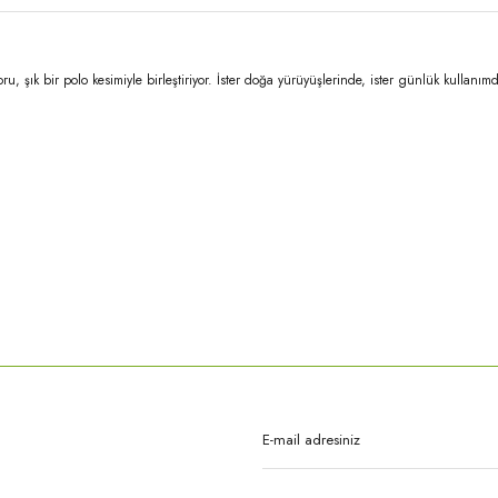
ru, şık bir polo kesimiyle birleştiriyor. İster doğa yürüyüşlerinde, ister günlük kullanı
rda yetersiz gördüğünüz noktaları öneri formunu kullanarak tarafımıza iletebilirsi
Bu ürüne ilk yorumu siz yapın!
Yorum Yaz