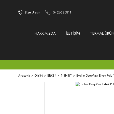
Bize Ulaşın
5426335811
HAKKIMIZDA
İLETİŞİM
TERMAL ÜRÜN
Anasayfa
GİYİM
ERKEK
T-SHİRT
Evolite DeepRaw Erkek Polo T