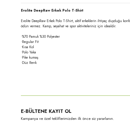
Evolite DeepRaw Erkek Polo T-Shirt
Evolite DeepRaw Erkek Polo T-Shirt, aktif erkeklerin ihtiyaç duyduğu konfo
ödün vermez. Kamp, seyahat ve spor aktiviteleriniz için idealdir.
•%70 Pamuk %30 Polyester
•Regular Fit
•Kısa Kol
•Polo Yaka
•Pike kumaş
•Düz Renk
Bu ürünün fiyat bilgisi, resim, ürün açıklamalarında ve diğer konula
Görüş ve önerileriniz için teşekkür ederiz.
Ürün resmi kalitesiz, bozuk veya görüntülenemiyor.
E-BÜLTENE KAYIT OL
Ürün açıklamasında eksik bilgiler bulunuyor.
Kampanya ve özel tekliflerimizden ilk önce siz yararlanın.
Ürün bilgilerinde hatalar bulunuyor.
Ürün fiyatı diğer sitelerden daha pahalı.