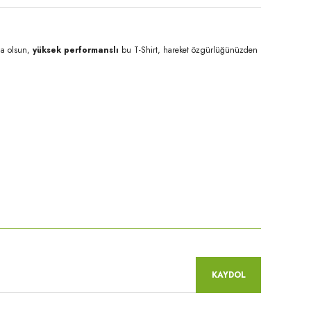
mda olsun,
yüksek performanslı
bu T-Shirt, hareket özgürlüğünüzden
niz.
KAYDOL