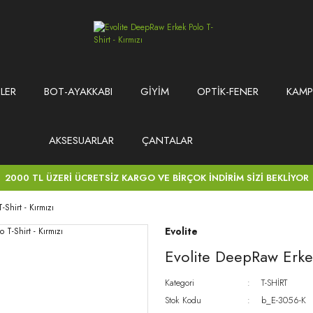
LER
BOT-AYAKKABI
GİYİM
OPTİK-FENER
KAMP
AKSESUARLAR
ÇANTALAR
2000 TL ÜZERİ ÜCRETSİZ KARGO VE BİRÇOK İNDİRİM SİZİ BEKLİYOR
-Shirt - Kırmızı
Evolite
Evolite DeepRaw Erkek
Kategori
T-SHİRT
Stok Kodu
b_E-3056-K