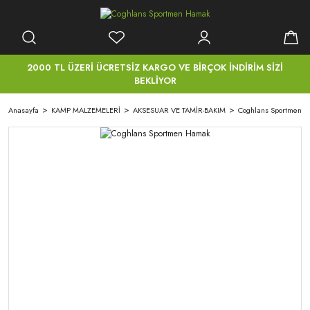
2000 TL ÜZERİ ÜCRETSİZ KARGO VE BİRÇOK İNDİRİM SİZİ
BEKLİYOR
Anasayfa
KAMP MALZEMELERİ
AKSESUAR VE TAMİR-BAKIM
Coghlans Sportmen 