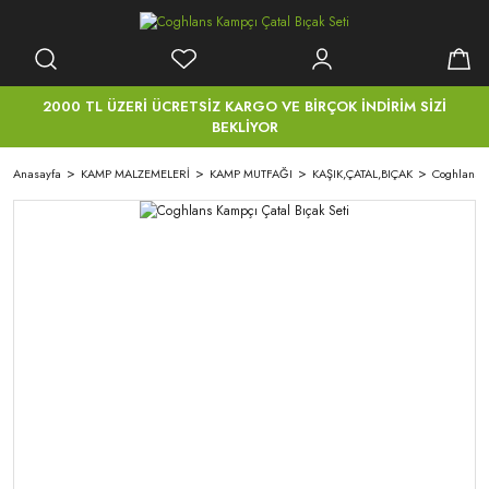
2000 TL ÜZERİ ÜCRETSİZ KARGO VE BİRÇOK İNDİRİM SİZİ
BEKLİYOR
Anasayfa
KAMP MALZEMELERİ
KAMP MUTFAĞI
KAŞIK,ÇATAL,BIÇAK
Coghlans K