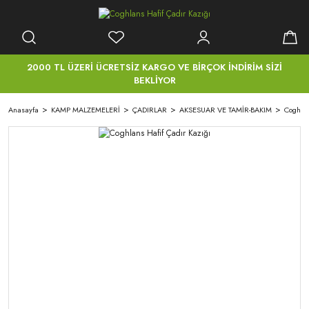
2000 TL ÜZERİ ÜCRETSİZ KARGO VE BİRÇOK İNDİRİM SİZİ
BEKLİYOR
Anasayfa
KAMP MALZEMELERİ
ÇADIRLAR
AKSESUAR VE TAMİR-BAKIM
Coghlan