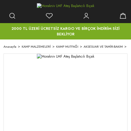
2000 TL ÜZERİ ÜCRETSİZ KARGO VE BİRÇOK İNDİRİM SİZİ
BEKLİYOR
Anasayfa
KAMP MALZEMELERİ
KAMP MUTFAĞI
AKSESUAR VE TAMİR-BAKIM
Mo