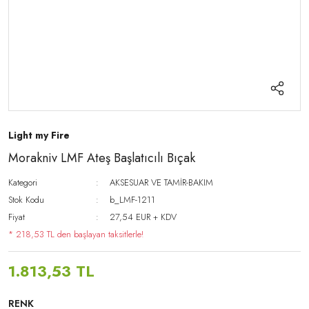
Light my Fire
Morakniv LMF Ateş Başlatıcılı Bıçak
Kategori
AKSESUAR VE TAMİR-BAKIM
Stok Kodu
b_LMF-1211
Fiyat
27,54 EUR + KDV
* 218,53 TL den başlayan taksitlerle!
1.813,53 TL
RENK